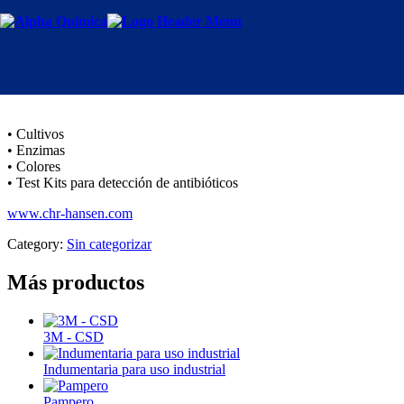
Chr Hansen
• Cultivos
• Enzimas
• Colores
• Test Kits para detección de antibióticos
www.chr-hansen.com
Category:
Sin categorizar
Más productos
3M - CSD
Indumentaria para uso industrial
Pampero