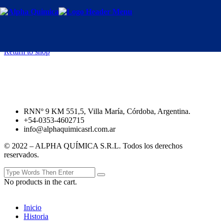
Home
Productos
Carrito
Tu carrito está vacío.
Return to shop
RNNº 9 KM 551,5, Villa María, Córdoba, Argentina.
+54-0353-4602715
info@alphaquimicasrl.com.ar
© 2022 – ALPHA QUÍMICA S.R.L. Todos los derechos
reservados.
No products in the cart.
Inicio
Historia